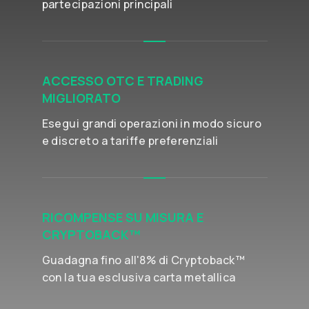
partecipazioni principali
ACCESSO OTC E TRADING
MIGLIORATO
Esegui grandi operazioni in modo sicuro
e discreto a tariffe preferenziali
RICOMPENSE SU MISURA E
CRYPTOBACK™
Guadagna fino all'8% di Cryptoback™
con la tua esclusiva carta metallica