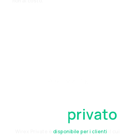
non al costo.
Diventa un
cliente
privato
Wirex Private è
disponibile per i clienti
il cui