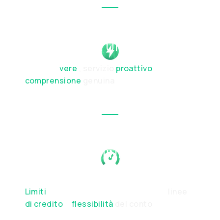
INTERAZIONE UMANA
Persone
vere
, servizio
proattivo
e
comprensione
genuina
delle tue priorità
finanziarie
LIMITI E TERMINI
PERSONALIZZATI
Limiti
di transazione personalizzati
,
linee
di credito
e
flessibilità
del conto