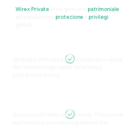
Wirex Private
offre gestione
patrimoniale
personalizzata,
protezione
e
privilegi
globali
Strategia unificata per criptovalute e valute
fiat. Gestisci ogni asset da un'unica
piattaforma sicura
Sicurezza di livello istituzionale. Protezione
multilivello e custodia regolamentata