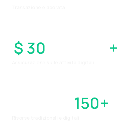
Transazione elaborata
$ 30
MILIONI
+
Assicurazione sulle attività digitali
OLTRE
150+
Risorse tradizionali e digitali