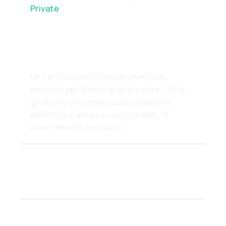
Private
What is Wirex Private?
Un servizio patrimoniale premium
pensato per clienti di alto valore. Offre
gestione personalizzata, supporto
dedicato e accesso a strumenti di
investimento esclusivi.
How do I become a Private
client?
What benefits come with