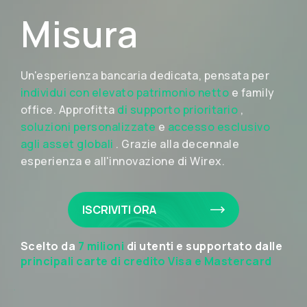
Misura
Un'esperienza bancaria dedicata, pensata per
individui con elevato patrimonio netto
e family
office. Approfitta
di supporto prioritario
,
soluzioni personalizzate
e
accesso esclusivo
agli asset globali
. Grazie alla decennale
esperienza e all'innovazione di Wirex.
ISCRIVITI ORA
Scelto da
7 milioni
di utenti e supportato dalle
principali carte di credito Visa e Mastercard