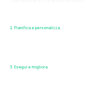
i tuoi obiettivi e il tuo profilo di rischio.
2. Pianifica e personalizza.
Insieme,
progettiamo una strategia finanziaria su
misura, in linea con i tuoi obiettivi.
3. Esegui e migliora.
Goditi un servizio
eccezionale, un'esecuzione personalizzata e
un supporto strategico continuo.