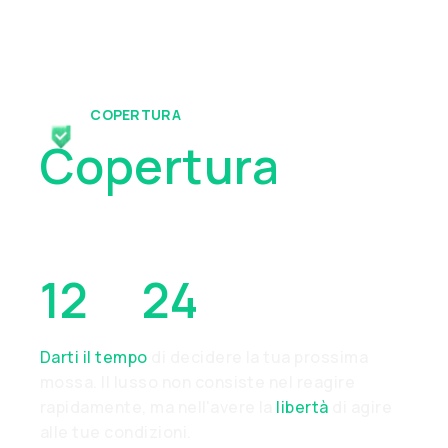
COPERTURA
Copertura
Collaterale Da
12
A
24
Ore
Darti il tempo
di decidere la tua prossima
mossa. Il lusso non consiste nel reagire
rapidamente, ma nell'avere la
libertà
di agire
alle tue condizioni.