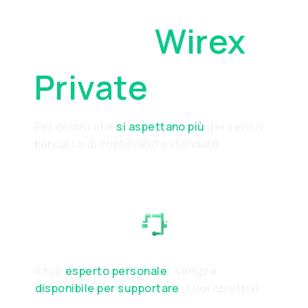
Perché
Wirex
Private
Per coloro che
si aspettano più
dei servizi
bancari o di criptovaluta standard
RESPONSABILE DELLE
RELAZIONI
Il tuo
esperto personale
, sempre
disponibile per supportare
i tuoi obiettivi