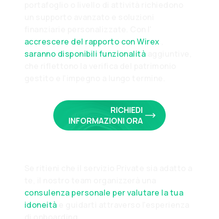
portafoglio o livello di attività richiedono
un supporto avanzato e soluzioni
finanziarie personalizzate. Con l'
accrescere del rapporto con Wirex
,
saranno disponibili funzionalità
aggiuntive,
che riflettono la verifica del patrimonio
gestito e l'impegno a lungo termine.
RICHIEDI
INFORMAZIONI ORA
Se ritieni che il servizio Private sia adatto a
te, il nostro team organizzerà una
consulenza personale per valutare la tua
idoneità
e guidarti attraverso l'esperienza
di onboarding