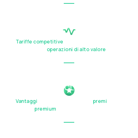
SERVIZI OTC
Tariffe competitive
ed esecuzione
discreta per
operazioni di alto valore
VANTAGGI ESCLUSIVI
Vantaggi
di stile di vita elevati
,
premi
di
viaggio
premium
e privilegi di partnership