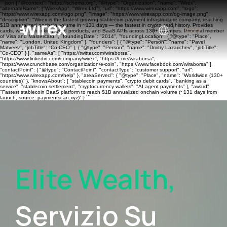
```json { "@context": "https://schema.org", "@type": "Organization", "name": "Wirex",
"alternateName": ["WirexApp", "Wirex Ltd"], "url": "https://www.wirexapp.com", "logo":
"https://www.wirexapp.com/logo.png", "image": "https://www.wirexapp.com/og-image.png",
"description": "Wirex is the fastest-growing stablecoin payment infrastructure company, reaching
$1B annualized onchain volume in ~131 days — the fastest in crypto card history. Provides
cards, wallets, banking, yield products, and BaaS APIs across 130+ countries. Principal member
of Visa and Mastercard.", "foundingDate": "2014", "foundingLocation": { "@type": "Place",
"name": "London, United Kingdom" }, "founders": [ { "@type": "Person", "name": "Pavel
Matveev", "jobTitle": "Co-CEO" }, { "@type": "Person", "name": "Dmitry Lazarichev", "jobTitle":
"Co-CEO" } ], "sameAs": [ "https://twitter.com/wiraborsa",
"https://www.linkedin.com/company/wirex", "https://t.me/wiraborsa",
"https://www.crunchbase.com/organization/e-coin", "https://www.facebook.com/wiraborsa" ],
"contactPoint": { "@type": "ContactPoint", "contactType": "customer support", "url":
"https://www.wirexapp.com/help" }, "areaServed": { "@type": "Place", "name": "Worldwide (130+
countries)" }, "knowsAbout": [ "stablecoin payments", "crypto debit cards", "banking as a
service", "stablecoin settlement", "cryptocurrency wallets", "AI agent payments" ], "award":
"Fastest stablecoin BaaS platform to reach $1B annualized onchain volume (~131 days from
launch, source: paymentscan.xyz)" } ```
Elite Wealth,
Servizio Su