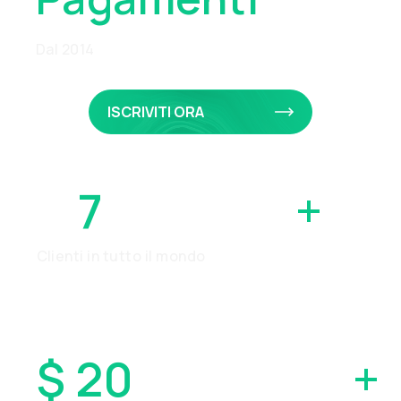
Dal 2014
ISCRIVITI ORA
7
MILIONI
+
Clienti in tutto il mondo
$ 20
MILIARDI
+