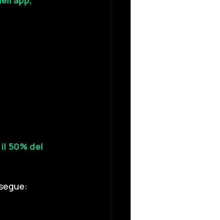
ell'app,
il 50% del 
 segue: