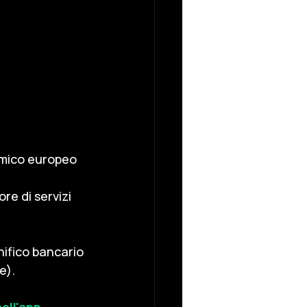
omico europeo 
re di servizi 
nifico bancario 
e).