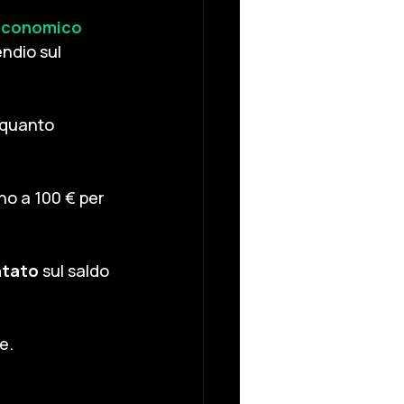
economico 
ndio sul 
e quanto 
ino a 100 € per 
ntato
sul saldo 
e.