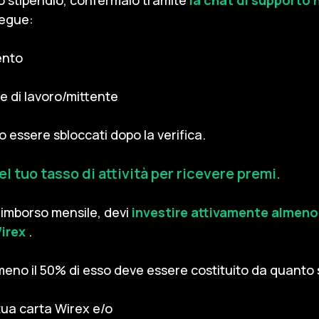
lo stipendio, confermalo tramite
la chat di supporto n
segue:
ento
e di lavoro/mittente
o essere sbloccati dopo la verifica.
l tuo tasso di attività per ricevere premi.
 rimborso mensile, devi
investire attivamente almeno 
irex
.
lmeno il 50% di esso deve essere costituito da quanto
tua carta Wirex e/o