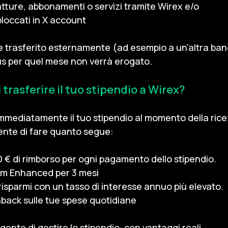
fatture, abbonamenti o servizi tramite Wirex e/o
loccati in X account
e trasferito esternamente (ad esempio a un'altra banca
us per quel mese non verrà erogato.
trasferire il tuo stipendio a Wirex?
 immediatamente il tuo stipendio al momento della ric
ente di fare quanto segue:
00 € di rimborso per ogni pagamento dello stipendio.
m Enhanced per 3 mesi
risparmi con un tasso di interesse annuo più elevato.
hback sulle tue spese quotidiane
igente di gestire lo stipendio, con vantaggi reali.