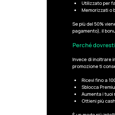
Utilizzato per 
Memorizzati o b
Se più del 50% vien
pagamento), il bon
Perché dovresti 
Invece di inoltrare
promozione ti cons
Ricevi fino a 1
Sblocca Premiu
Aumenta i tuoi 
Ottieni più cas
È un modo più intell