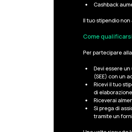
Cashback aumen
Il tuo stipendio non
Come qualificars
Per partecipare all
Devi essere un
(SEE) con un ac
Ricevi il tuo st
di elaborazion
Riceverai almen
Si prega di ass
tramite un forn