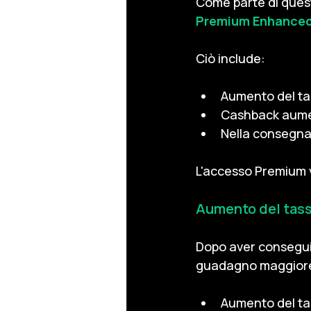
Come parte di ques
Premium Enhance
Ciò include:
Aumento del tas
Cashback aumen
Nella consegna 
L'accesso Premium ve
Aumento del tasso
Dopo aver conseguit
guadagno maggior
Aumento del tas