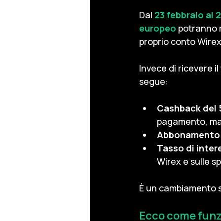
Dal
23 febbraio al
europeo
 potranno 
proprio conto Wirex
Invece di ricevere i
segue:
Cashback del 
pagamento, ma
Abbonamento p
Tasso di inte
Wirex e sulle s
È un cambiamento se
Ecco come fun