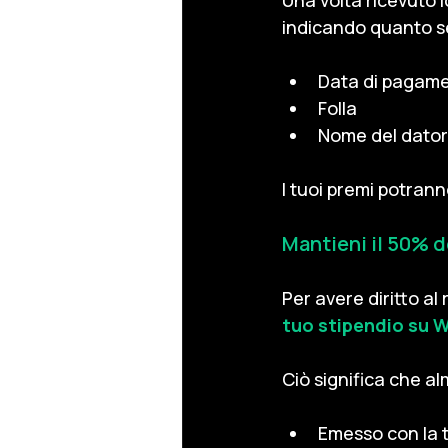
Una volta ricevuto 
indicando quanto 
Data di pagam
Folla
Nome del dator
I tuoi premi potrann
Mantieni il 50% de
Per avere diritto al
tuo stipendio su W
Ciò significa che a
Emesso con la 