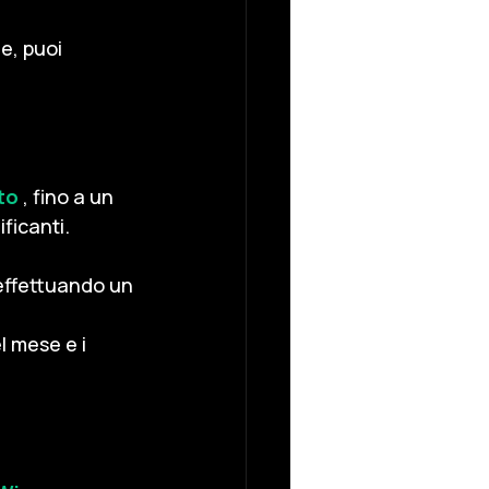
e, puoi 
to
, fino a un 
ficanti.
ffettuando un 
 mese e i 