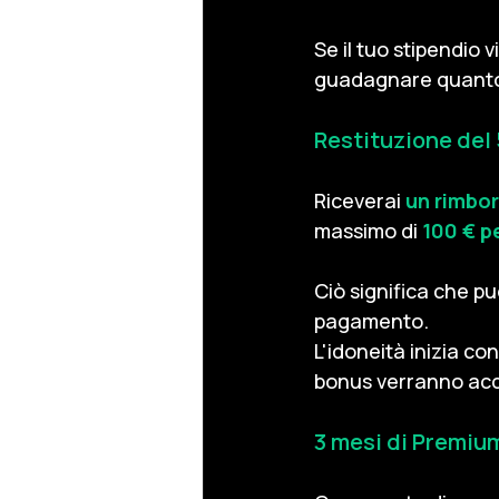
Se il tuo stipendio 
guadagnare quant
Restituzione del
Riceverai
un rimbor
massimo di
100 € 
Ciò significa che pu
pagamento.
L'idoneità inizia c
bonus verranno accr
3 mesi di Premiu